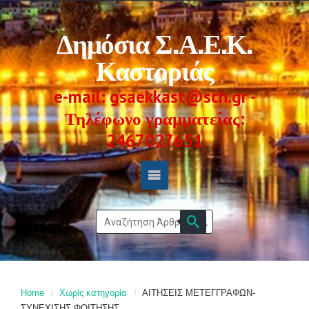
Δημόσια Σ.Α.Ε.Κ.
Καστοριάς
e-mail: gsaekkast@sch.gr -
Τηλέφωνο γραμματείας:
2467027651
Home
Χωρίς κατηγορία
ΑΙΤΗΣΕΙΣ ΜΕΤΕΓΓΡΑΦΩΝ-
ΣΥΝΕΧΙΣΗΣ ΦΟΙΤΗΣΗΣ