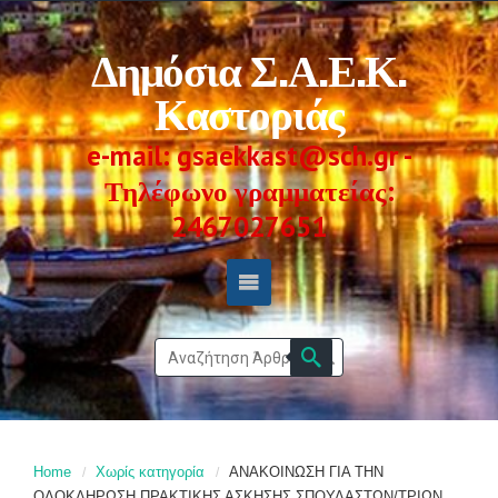
Δημόσια Σ.Α.Ε.Κ.
Καστοριάς
e-mail: gsaekkast@sch.gr -
Τηλέφωνο γραμματείας:
2467027651
Home
Χωρίς κατηγορία
ΑΝΑΚΟΙΝΩΣΗ ΓΙΑ ΤΗΝ
ΟΛΟΚΛΗΡΩΣΗ ΠΡΑΚΤΙΚΗΣ ΑΣΚΗΣΗΣ ΣΠΟΥΔΑΣΤΩΝ/ΤΡΙΩΝ