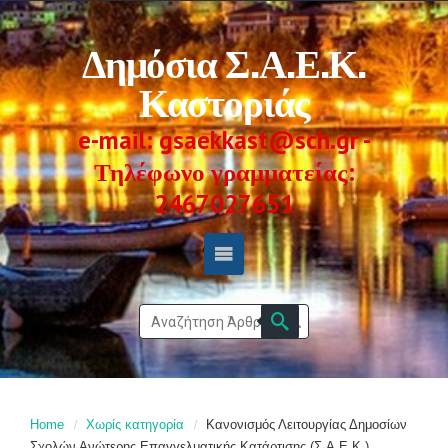
Δημόσια Σ.Α.Ε.Κ.
Καστοριάς
e-mail: gsaekkast@sch.gr -
Τηλέφωνο γραμματείας:
2467027651
Home
Χωρίς κατηγορία
Κανονισμός Λειτουργίας Δημοσίων
Σχολών Ανώτερης Επαγγελματικής Κατάρτισης (Σ.Α.Ε.Κ.)