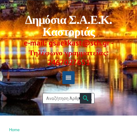
Δημόσια Σ.Α.Ε.Κ.
Καστοριάς
e-mail: gsaekkast@sch.gr -
Τηλέφωνο γραμματείας:
2467027651
Home