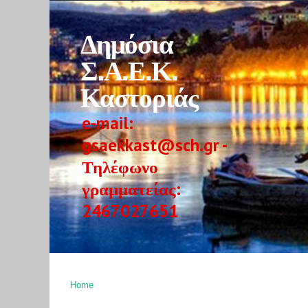
Δημόσια
Σ.Α.Ε.Κ.
Καστοριάς
e-mail:
gsaekkast@sch.gr -
Τηλέφωνο
γραμματείας:
2467027651
Home